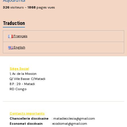
Aujourd'hui
326
visiteurs -
1868
pages vues
Traduction
Français
English
Siège Social
1, Av. de la Mission
Q/ Ville Basse C/Matadi
B.P. : 29 - Matadi
RD Congo
Contacts importants
:
Chancellerie diocésaine
: matadiecclesia@gmail.com
Economat diocésain
: ecodiomat@gmail.com