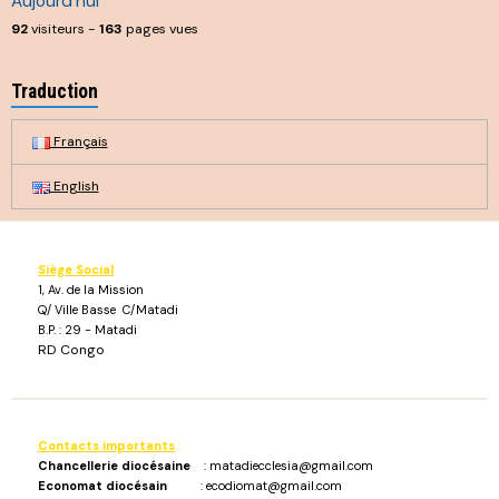
Aujourd'hui
92
visiteurs -
163
pages vues
Traduction
Français
English
Siège Social
1, Av. de la Mission
Q/ Ville Basse C/Matadi
B.P. : 29 - Matadi
RD Congo
Contacts importants
:
Chancellerie diocésaine
: matadiecclesia@gmail.com
Economat diocésain
: ecodiomat@gmail.com