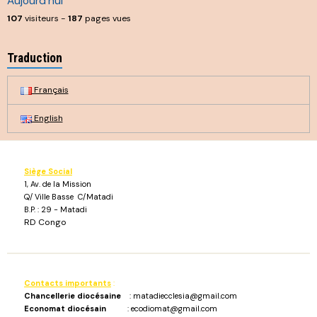
Aujourd'hui
107
visiteurs -
187
pages vues
Traduction
Français
English
Siège Social
1, Av. de la Mission
Q/ Ville Basse C/Matadi
B.P. : 29 - Matadi
RD Congo
Contacts importants
:
Chancellerie diocésaine
: matadiecclesia@gmail.com
Economat diocésain
: ecodiomat@gmail.com