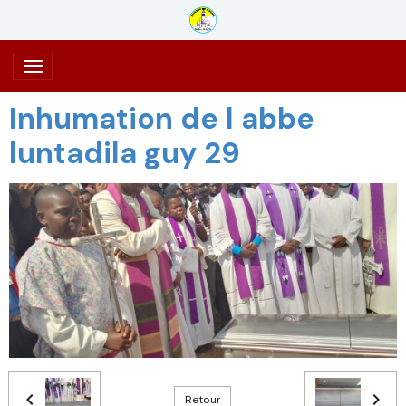
Inhumation de l abbe
luntadila guy 29
Retour