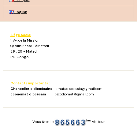
English
Siège Social
1, Av. de la Mission
Q/ Ville Basse C/Matadi
B.P. : 29 - Matadi
RD Congo
Contacts importants
:
Chancellerie diocésaine
: matadiecclesia@gmail.com
Economat diocésain
: ecodiomat@gmail.com
ème
Vous êtes le
visiteur