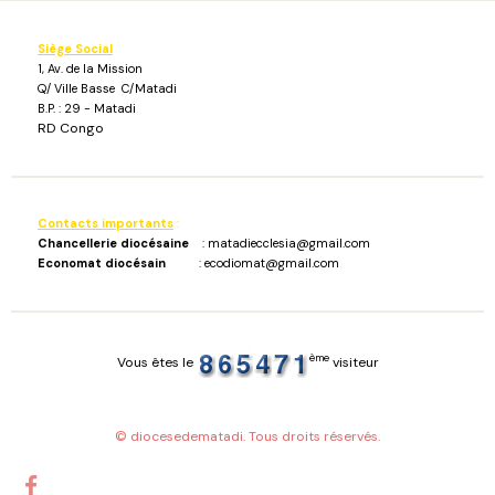
Siège Social
1, Av. de la Mission
Q/ Ville Basse C/Matadi
B.P. : 29 - Matadi
RD Congo
Contacts importants
:
Chancellerie diocésaine
: matadiecclesia@gmail.com
Economat diocésain
: ecodiomat@gmail.com
ème
Vous êtes le
visiteur
© diocesedematadi. Tous droits réservés.