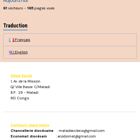
Aujourd'hui
61
visiteurs -
165
pages vues
Traduction
Français
English
Siège Social
1, Av. de la Mission
Q/ Ville Basse C/Matadi
B.P. : 29 - Matadi
RD Congo
Contacts importants
:
Chancellerie diocésaine
: matadiecclesia@gmail.com
Economat diocésain
: ecodiomat@gmail.com