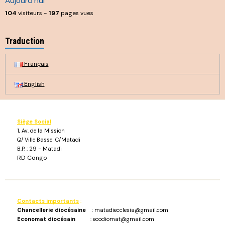
Aujourd'hui
104
visiteurs -
197
pages vues
Traduction
Français
English
Siège Social
1, Av. de la Mission
Q/ Ville Basse C/Matadi
B.P. : 29 - Matadi
RD Congo
Contacts importants
:
Chancellerie diocésaine
: matadiecclesia@gmail.com
Economat diocésain
: ecodiomat@gmail.com