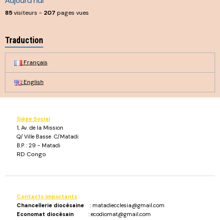
Aujourd'hui
85
visiteurs -
207
pages vues
Traduction
Français
English
Siège Social
1, Av. de la Mission
Q/ Ville Basse C/Matadi
B.P. : 29 - Matadi
RD Congo
Contacts importants
:
Chancellerie diocésaine
: matadiecclesia@gmail.com
Economat diocésain
: ecodiomat@gmail.com