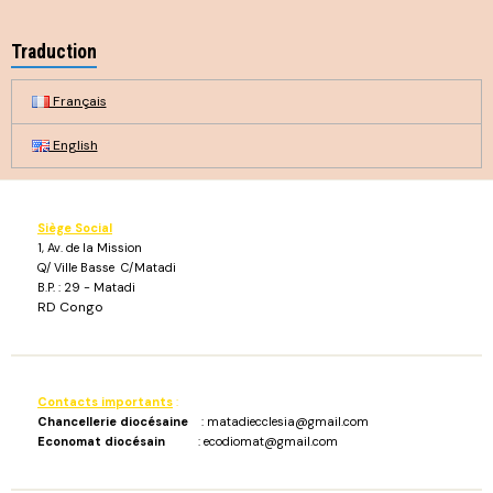
Traduction
Français
English
Siège Social
1, Av. de la Mission
Q/ Ville Basse C/Matadi
B.P. : 29 - Matadi
RD Congo
Contacts importants
:
Chancellerie diocésaine
: matadiecclesia@gmail.com
Economat diocésain
: ecodiomat@gmail.com