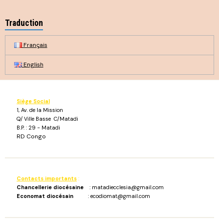
Traduction
Français
English
Siège Social
1, Av. de la Mission
Q/ Ville Basse C/Matadi
B.P. : 29 - Matadi
RD Congo
Contacts importants
:
Chancellerie diocésaine
: matadiecclesia@gmail.com
Economat diocésain
: ecodiomat@gmail.com