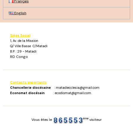
Français
English
Siège Social
1, Av. de la Mission
Q/ Ville Basse C/Matadi
B.P. : 29 - Matadi
RD Congo
Contacts importants
:
Chancellerie diocésaine
: matadiecclesia@gmail.com
Economat diocésain
: ecodiomat@gmail.com
ème
Vous êtes le
visiteur