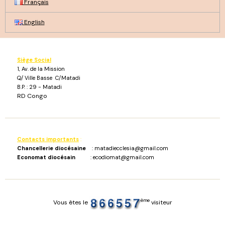
Français
English
Siège Social
1, Av. de la Mission
Q/ Ville Basse C/Matadi
B.P. : 29 - Matadi
RD Congo
Contacts importants
:
Chancellerie diocésaine
: matadiecclesia@gmail.com
Economat diocésain
: ecodiomat@gmail.com
ème
Vous êtes le
visiteur