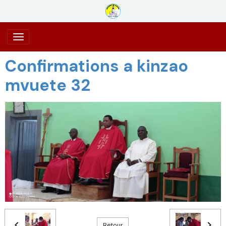
Confirmations a kinzao
mvuete 32
Retour