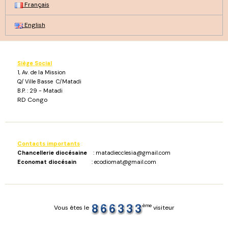
Français
English
Siège Social
1, Av. de la Mission
Q/ Ville Basse C/Matadi
B.P. : 29 - Matadi
RD Congo
Contacts importants
:
Chancellerie diocésaine
: matadiecclesia@gmail.com
Economat diocésain
: ecodiomat@gmail.com
ème
Vous êtes le
visiteur