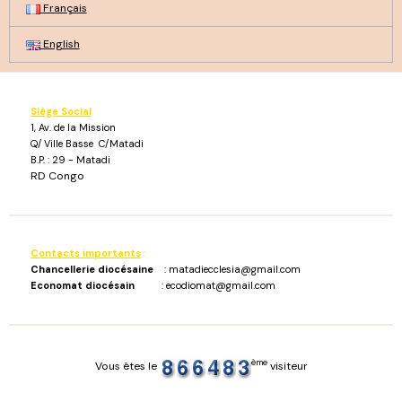
Français
English
Siège Social
1, Av. de la Mission
Q/ Ville Basse C/Matadi
B.P. : 29 - Matadi
RD Congo
Contacts importants
:
Chancellerie diocésaine
: matadiecclesia@gmail.com
Economat diocésain
: ecodiomat@gmail.com
ème
Vous êtes le
visiteur