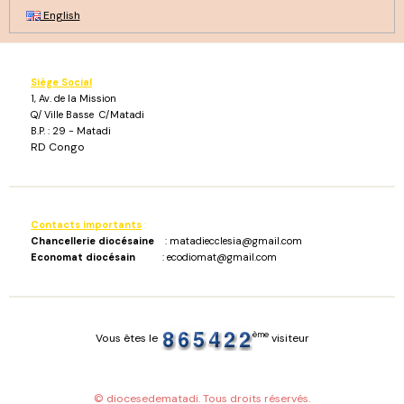
English
Siège Social
1, Av. de la Mission
Q/ Ville Basse C/Matadi
B.P. : 29 - Matadi
RD Congo
Contacts importants
:
Chancellerie diocésaine
: matadiecclesia@gmail.com
Economat diocésain
: ecodiomat@gmail.com
ème
Vous êtes le
visiteur
© diocesedematadi. Tous droits réservés.