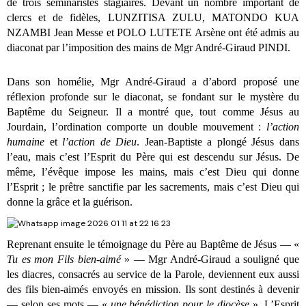
de trois séminaristes stagiaires. Devant un nombre important de
clercs et de fidèles, LUNZITISA ZULU, MATONDO KUA
NZAMBI Jean Messe et POLO LUTETE Arsène ont été admis au
diaconat par l’imposition des mains de Mgr André-Giraud PINDI.
Dans son homélie, Mgr André-Giraud a d’abord proposé une
réflexion profonde sur le diaconat, se fondant sur le mystère du
Baptême du Seigneur. Il a montré que, tout comme Jésus au
Jourdain, l’ordination comporte un double mouvement :
l’action
humaine
et
l’action de Dieu
. Jean-Baptiste a plongé Jésus dans
l’eau, mais c’est l’Esprit du Père qui est descendu sur Jésus. De
même, l’évêque impose les mains, mais c’est Dieu qui donne
l’Esprit ; le prêtre sanctifie par les sacrements, mais c’est Dieu qui
donne la grâce et la guérison.
Reprenant ensuite le témoignage du Père au Baptême de Jésus — «
Tu es mon Fils bien-aimé
» — Mgr André-Giraud a souligné que
les diacres, consacrés au service de la Parole, deviennent eux aussi
des fils bien-aimés envoyés en mission. Ils sont destinés à devenir
— selon ses mots — «
une bénédiction pour le diocèse
». L’Esprit